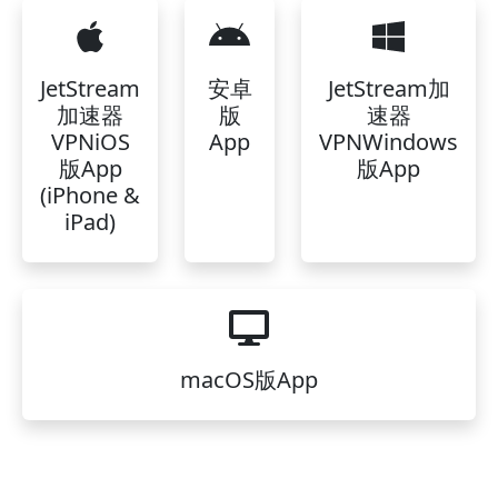
JetStream
安卓
JetStream加
加速器
版
速器
VPNiOS
App
VPNWindows
版App
版App
(iPhone &
iPad)
macOS版App