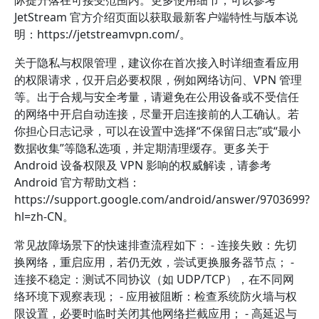
际提升落在可接受范围内。更多使用细节，可以参考
JetStream 官方介绍页面以获取最新客户端特性与版本说
明：https://jetstreamvpn.com/。
关于隐私与权限管理，建议你在首次接入时详细查看应用
的权限请求，仅开启必要权限，例如网络访问、VPN 管理
等。出于合规与安全考量，请避免在公用设备或不受信任
的网络中开启自动连接，尽量开启连接前的人工确认。若
你担心日志记录，可以在设置中选择“不保留日志”或“最小
数据收集”等隐私选项，并定期清理缓存。更多关于
Android 设备权限及 VPN 影响的权威解读，请参考
Android 官方帮助文档：
https://support.google.com/android/answer/9703699?
hl=zh-CN。
常见故障场景下的快速排查流程如下： - 连接失败：先切
换网络，重启应用，若仍无效，尝试更换服务器节点； -
连接不稳定：测试不同协议（如 UDP/TCP），在不同网
络环境下观察表现； - 应用被阻断：检查系统防火墙与权
限设置，必要时临时关闭其他网络拦截应用； - 高延迟与