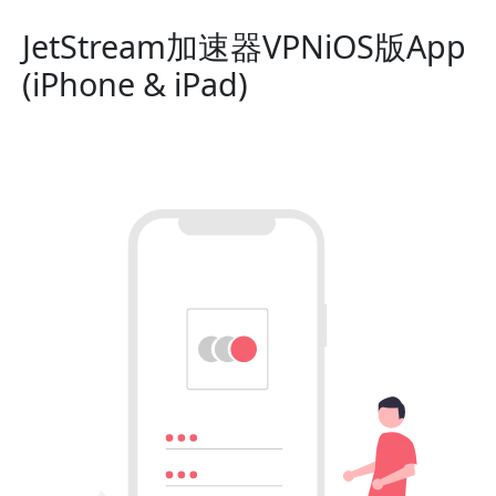
JetStream加速器VPNiOS版App
(iPhone & iPad)