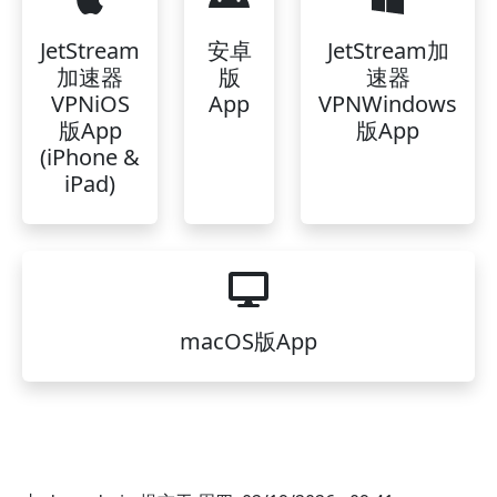
JetStream
安卓
JetStream加
加速器
版
速器
VPNiOS
App
VPNWindows
版App
版App
(iPhone &
iPad)
macOS版App