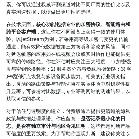
素。你可以通过权威评测渠道对比不同厂商的性价比以及
真实测速数据，以便做出更理性的选择。
在技术层面，
核心功能包括专业的加密协议、智能路由和
跨平台客户端
，这让你在不同设备上获得一致的使用体
验。以JetStream为例，若采用高等级加密与变更的传输
通道，能有效降低数据被第三方窃听和篡改的风险，同时
对延迟敏感的应用如在线视频会议或实时协作也能提供更
可靠的传输路径。你在评估时应关注三大维度：1) 加密强
度与密钥轮换频率；2) 服务器分布与负载均衡策略；3) 客
户端的断点恢复与多设备同步能力。相关的行业研究指
出，灵活的路由策略与智能切换在实际体验中对稳定性提
升显著，可参考对比数据与专业评测网站的测速结果，以
获取可信的参考。
对于信任与透明度的建立，付费版通常提供更清晰的隐私
政策与数据处理承诺。你应留意：
是否记录最小化的日
志、是否有独立审计与地区合规证明
，这些都是判断产品
可信度的重要线索。为了帮助你直观判断，建议你关注以