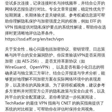
尝试多次连接，记录连接时长与掉线频率，并结合公开的
网络状态报告进行对比。专业文章常提醒，稳定性优先于
短期测速，长期体验才是关键依据。参考权威信息源可帮
助你理解隐私保护与加密强度之间的权衡，例如 EFF 的
VPN 指南提供对隐私保护要点的系统性解读，帮助你在选
择时更清晰地评估边界条件。
https://ssd.eff.org/en/tech/vpn
关于安全性，核心问题包括加密协议、密钥管理、日志策
略与跨平台的安全漏洞防护。你应查验该VPN是否采用强
加密（如 AES-256）、是否支持革新协议（如
WireGuard、OpenVPN）、以及是否有最小化日志的明
确承诺与独立第三方审计。结合公开报道与学术分析，能
够更好地理解不同加密方案在实际网络环境中的表现差
异，以及潜在的风险来源。为了获得权威视角，建议参考
多方资料并对照官方公开的隐私政策与安全白皮书，以及
跨平台的安全配置建议。若你希望进一步拓展阅读，
TechRadar 的最佳 VPN 指南与 CNET 的购买指南提供了
系统的对比框架，可帮助你在评估时保持全局视角。