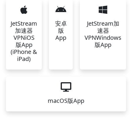
JetStream
安卓
JetStream加
加速器
版
速器
VPNiOS
App
VPNWindows
版App
版App
(iPhone &
iPad)
macOS版App