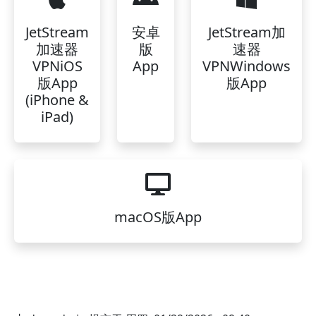
JetStream
安卓
JetStream加
加速器
版
速器
VPNiOS
App
VPNWindows
版App
版App
(iPhone &
iPad)
macOS版App